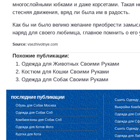
многослойными юбками и даже корсетами. Такая н
стесняя движения, вряд ли была им в радость.
Как бы ни было велико желание приобрести замы
наряд для своего любимца, главное помнить о его 
Source:
vsezhivotnye.com
Похожие публикации:
Одежда для Животных Своими Руками
Костюм для Кошки Своими Руками
Одежда для Собак Своими Руками
последние публикации
Сшить Одежду 
Обувь для Собак Москва
Выкройки Комб
Одежда для Собак Спб
Одежда для Соб
Комбинезоны для Собак Спб
Одежда для Сф
Одежда для Котов Фото
Сшить Одежду 
Куртка для Кота
Одежда для Ла