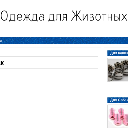
ТА
Для Кошек
к
Для Собак