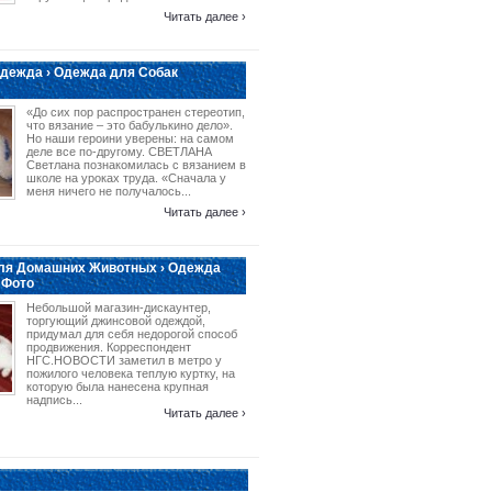
Читать далее ›
дежда › Одежда для Собак
«До сих пор распространен стереотип,
что вязание – это бабулькино дело».
Но наши героини уверены: на самом
деле все по-другому. СВЕТЛАНА
Светлана познакомилась с вязанием в
школе на уроках труда. «Сначала у
меня ничего не получалось...
Читать далее ›
ля Домашних Животных › Одежда
 Фото
Небольшой магазин-дискаунтер,
торгующий джинсовой одеждой,
придумал для себя недорогой способ
продвижения. Корреспондент
НГС.НОВОСТИ заметил в метро у
пожилого человека теплую куртку, на
которую была нанесена крупная
надпись...
Читать далее ›