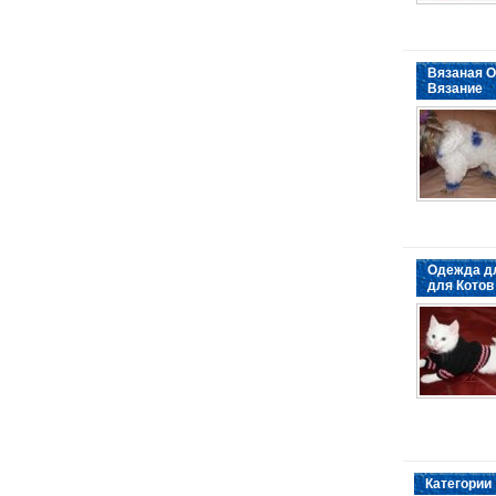
Вязаная О
Вязание
Одежда д
для Котов
Категории