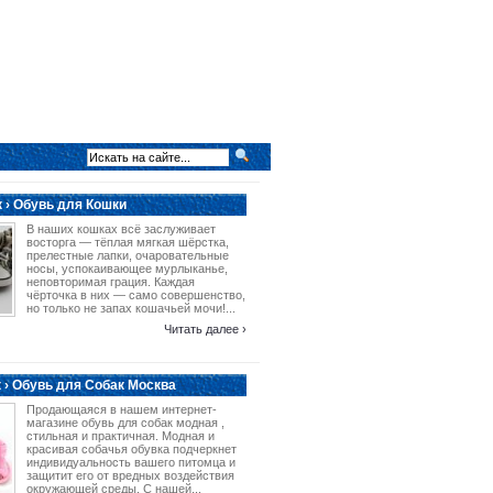
 › Обувь для Кошки
В наших кошках всё заслуживает
восторга — тёплая мягкая шёрстка,
прелестные лапки, очаровательные
носы, успокаивающее мурлыканье,
неповторимая грация. Каждая
чёрточка в них — само совершенство,
но только не запах кошачьей мочи!...
Читать далее ›
 › Обувь для Собак Москва
Продающаяся в нашем интернет-
магазине обувь для собак модная ,
стильная и практичная. Модная и
красивая собачья обувка подчеркнет
индивидуальность вашего питомца и
защитит его от вредных воздействия
окружающей среды. С нашей...