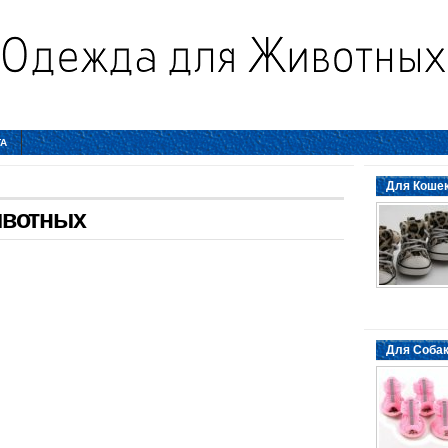
ТА
Для Кошек
ивотных
Для Собак