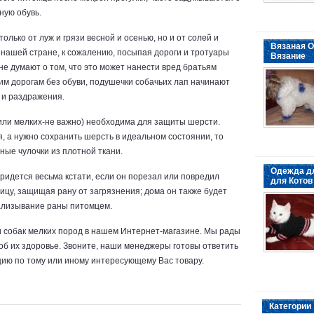
ную обувь.
олько от луж и грязи весной и осенью, но и от солей и
Вязаная О
 нашей стране, к сожалению, посыпая дороги и тротуары
Вязание
е думают о том, что это может нанести вред братьям
им дорогам без обуви, подушечки собачьих лап начинают
т и раздражения.
 или мелких-не важно) необходима для защиты шерсти.
 а нужно сохранить шерсть в идеальном состоянии, то
ые чулочки из плотной ткани.
Одежда д
идется весьма кстати, если он порезал или повредил
для Котов
лицу, защищая рану от загрязнения; дома он также будет
ализывание раны питомцем.
и собак мелких пород в нашем Интернет-магазине. Мы рады
 об их здоровье. Звоните, наши менеджеры готовы ответить
цию по тому или иному интересующему Вас товару.
Категории