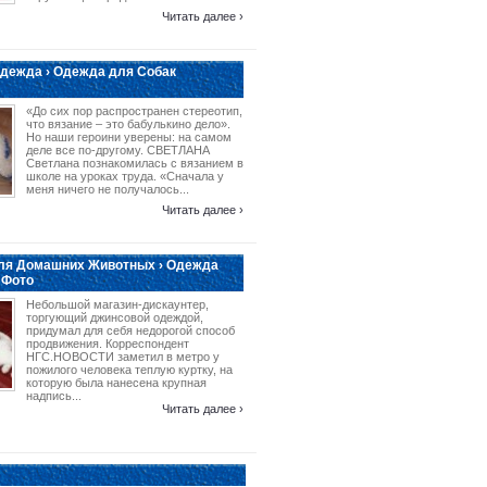
Читать далее ›
дежда › Одежда для Собак
«До сих пор распространен стереотип,
что вязание – это бабулькино дело».
Но наши героини уверены: на самом
деле все по-другому. СВЕТЛАНА
Светлана познакомилась с вязанием в
школе на уроках труда. «Сначала у
меня ничего не получалось...
Читать далее ›
ля Домашних Животных › Одежда
 Фото
Небольшой магазин-дискаунтер,
торгующий джинсовой одеждой,
придумал для себя недорогой способ
продвижения. Корреспондент
НГС.НОВОСТИ заметил в метро у
пожилого человека теплую куртку, на
которую была нанесена крупная
надпись...
Читать далее ›