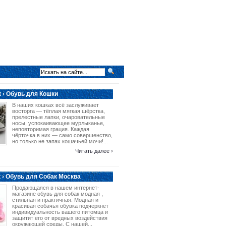
 › Обувь для Кошки
В наших кошках всё заслуживает
восторга — тёплая мягкая шёрстка,
прелестные лапки, очаровательные
носы, успокаивающее мурлыканье,
неповторимая грация. Каждая
чёрточка в них — само совершенство,
но только не запах кошачьей мочи!...
Читать далее ›
 › Обувь для Собак Москва
Продающаяся в нашем интернет-
магазине обувь для собак модная ,
стильная и практичная. Модная и
красивая собачья обувка подчеркнет
индивидуальность вашего питомца и
защитит его от вредных воздействия
окружающей среды. С нашей...