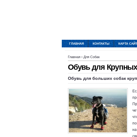
ГЛАВНАЯ
КОНТАКТЫ
КАРТА САЙ
Главная
›
Для Собак
Обувь для Крупных
Обувь для больших собак кру
Ес
пр
Пр
че
чт
по
на
св