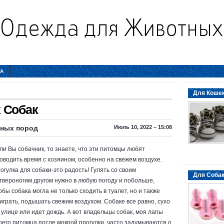
ТА
Для Кошек
 Собак
пных пород
Июль 10, 2022 – 15:08
ли Вы собачник, то знаете, что эти питомцы любят
оводить время с хозяином, особенно на свежем воздухе.
огулка для собаки-это радость! Гулять со своим
Для Собак
твероногим другом нужно в любую погоду и побольше,
обы собака могла не только сходить в туалет, но и также
играть, подышать свежим воздухом. Собаке все равно, сухо
 улице или идет дождь. А вот владельцы собак, моя лапы
оего питомца после мокрой прогулки, часто задумываются о