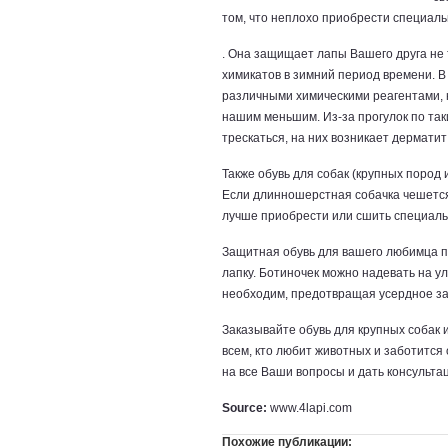
том, что неплохо приобрести специаль
. Она защищает лапы Вашего друга не т
химикатов в зимний период времени. В
различными химическими реагентами, н
нашим меньшим. Из-за прогулок по так
трескаться, на них возникает дермати
Также обувь для собак (крупных пород
Если длинношерстная собачка чешется,
лучше приобрести или сшить специальн
Защитная обувь для вашего любимца пр
лапку. Ботиночек можно надевать на у
необходим, предотвращая усердное з
Заказывайте обувь для крупных собак 
всем, кто любит животных и заботится
на все Ваши вопросы и дать консульта
Source:
www.4lapi.com
Похожие публикации: